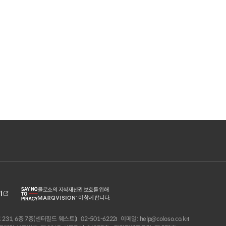
콜로소의 지식재산권 보호를 위해
기
이 함께 합니다.
231, 6층 7층(센터필드 웨스트)
02-501-6222
이메일: help@coloso.co.kr