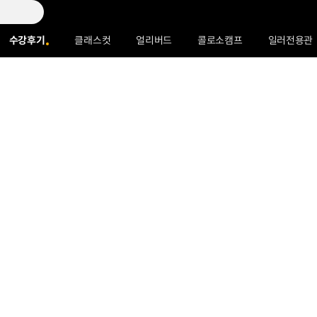
수강후기
클래스컷
얼리버드
콜로소캠프
일러전용관