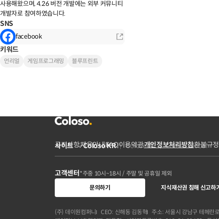
사용해왔으며, 4.26 버전 개발에는 외부 커뮤니티
개발자로 참여하였습니다.
SNS
facebook
키워드
언리얼
게임프로그래밍
블루프린트
공지사항
채용안내
FAQ
이용약관
개인정보처리방침
환불규정
사이트
Coloso KR
Coloso JP
Coloso Global
고객센터
*주중 10시~18시 / 주말 및 공휴일 제외
문의하기
지식재산권 침해 신고하
(주) 데이원컴퍼니
CEO: 신해동 김동혁
주소: 서울시 강남구 테헤란로 