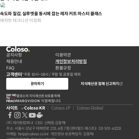
속도와 질감, 실루엣을 동시에 잡는 레자 커트 마스터 클래스
레자컷 테크니션 이정화
공지사항
이용약관
채용안내
개인정보처리방침
FAQ
환불규정
고객센터
*주중 10시~18시 / 주말 및 공휴일 제외
문의하기
지식재산권 침해 신고하기
콜로소의 지식재산권 보호를 위해
이 함께 합니다.
사이트
Coloso KR
Coloso JP
Coloso Global
(주) 데이원컴퍼니
CEO: 신해동 김동혁
주소: 서울시 강남구 테헤란로 231, 6층 7층(센터필드 웨스트)
02-501-6222
이메일: help@coloso.co.kr
개인정보 보호책임자: 김동혁