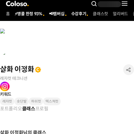
콜로소
Search Inpu
홈
⚡앵콜 한정 93%
📢멤버십
수강후기
클래스컷
얼리버드
Coloso Menu
살화 이정화
레자컷 테크니션
키워드
레자컷
숏단발
허쉬컷
텍스쳐컷
포트폴리오
프로필
클래스
살화 이정화님의 클래스