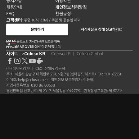
공지사항
이용약관
채용안내
개인정보처리방침
FAQ
환불규정
고객센터
*주중 10시~18시 / 주말 및 공휴일 제외
문의하기
지식재산권 침해 신고하기
콜로소의 지식재산권 보호를 위해
이 함께 합니다.
사이트
Coloso KR
Coloso JP
Coloso Global
(주) 데이원컴퍼니
CEO: 신해동 김동혁
주소: 서울시 강남구 테헤란로 231, 6층 7층(센터필드 웨스트)
02-501-6222
이메일: help@coloso.co.kr
개인정보 보호책임자: 김동혁
사업자등록번호: 810-86-00658
통신판매업 신고번호: 제 2017-서울강남-01977호
원격평생교육원: 제 572호