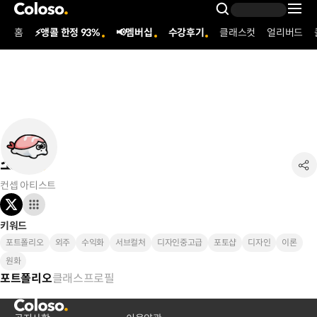
콜로소
Search Inpu
홈
⚡앵콜 한정 93%
📢멤버십
수강후기
클래스컷
얼리버드
Coloso Menu
소융
컨셉 아티스트
키워드
포트폴리오
외주
수익화
서브컬처
디자인중고급
포토샵
디자인
이론
원화
클래스
프로필
포트폴리오