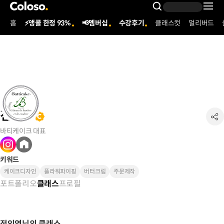
콜로소
Search Inpu
홈
⚡앵콜 한정 93%
📢멤버십
수강후기
클래스컷
얼리버드
Coloso Menu
전인영
바티케이크 대표
키워드
케이크디자인
플라워파이핑
버터크림
주문제작
포트폴리오
프로필
클래스
전인영님의 클래스