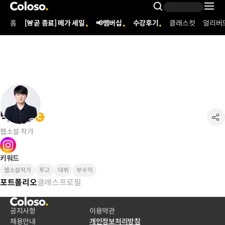
콜로소
Search Inpu
홈
[🚨곧 종료] 메가 세일
📢멤버십
수강후기
클래스컷
얼리버
Coloso Menu
박경원
웹소설 작가
키워드
웹소설작가
투고
데뷔
부수익
클래스
프로필
포트폴리오
공지사항
이용약관
채용안내
개인정보처리방침