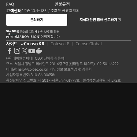
FAQ
환불규정
고객센터
*주중 10시~18시 / 주말 및 공휴일 제외
문의하기
지식재산권 침해 신고하기
콜로소의 지식재산권 보호를 위해
이 함께 합니다.
사이트
Coloso KR
Coloso JP
Coloso Global
(주) 데이원컴퍼니
CEO: 신해동 김동혁
주소: 서울시 강남구 테헤란로 231, 6층 7층(센터필드 웨스트)
02-501-6222
이메일: help@coloso.co.kr
개인정보 보호책임자: 김동혁
사업자등록번호: 810-86-00658
통신판매업 신고번호: 제 2017-서울강남-01977호
원격평생교육원: 제 572호