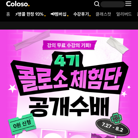
콜로소
Search Inpu
홈
⚡앵콜 한정 93%
📢멤버십
수강후기
클래스컷
얼리버드
Coloso Menu
260312_콜로소 체험단_세부가이드
Details