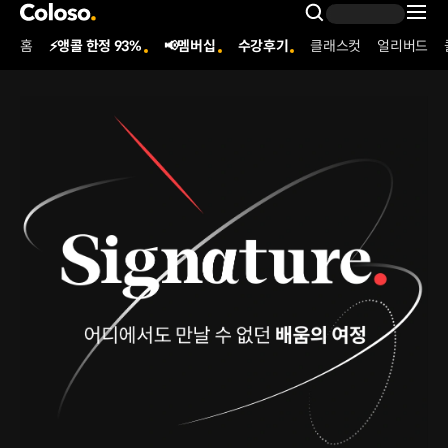
콜로소
Search Inpu
홈
⚡앵콜 한정 93%
📢멤버십
수강후기
클래스컷
얼리버드
Coloso Menu
[상페 오픈 / 시그니처] 240819_signature_전체페이지
Details