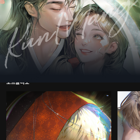
웹소설 표지 『올리비에 당피에르가 하녀한테 청혼했대! : 외전』일러스트
작업
웹소설 표지 『딥인더머드』일러스트 작업
웹소설 표지 『마왕은 평화롭고 싶어』일러스트 작업
드라마 CD 표지 『퍼펙트 버디』일러스트 작업
[0100디자인스튜디오]와 협업
그 외 미공개 작업 다수
포트폴리오