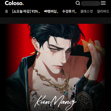
콜로소
Search Inpu
홈
[⚠️오늘 마감] 93%
📢멤버십
수강후기
클래스컷
얼리버드
Coloso Menu
[signature]일러스트레이터 건망 사전 홍보 페이지
Details