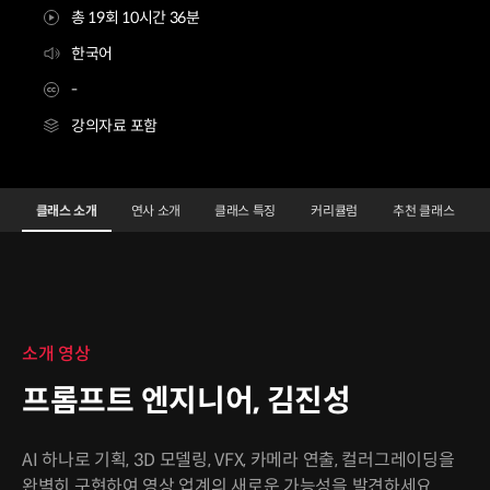
총 19회 10시간 36분
한국어
-
강의자료 포함
프롬프트 엔지니어 김진성3 VOD
Configuration Information Shortcuts
Details
클래스 소개
연사 소개
클래스 특징
커리큘럼
추천 클래스
클래스 소개
소개 영상
프롬프트 엔지니어, 김진성
AI 하나로 기획, 3D 모델링, VFX, 카메라 연출, 컬러그레이딩을
완벽히 구현하여 영상 업계의 새로운 가능성을 발견하세요.