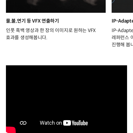
물,불,연기 등 VFX 연출하기
IP-Adap
인풋 흑백 영상과 한 장의 이미지로 원하는 VFX
IP-Ada
효과를 생성해봅니다.
레퍼런스 
진행해 봅니