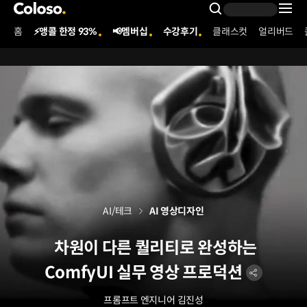
콜로소
Search Inpu
홈
⚡앵콜 한정 93%
📢멤버십
수강후기
클래스컷
얼리버드
Coloso Menu
AI/테크
AI 영상디자인
차원이 다른 퀄리티로 완성하는
ComfyUI 실무 영상 프로덕션
프롬프트 엔지니어
김진성