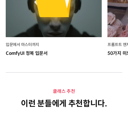
입문에서 마스터까지
프롬프트 엔
ComfyUI 정복 입문서
50가지 미드
클래스 추천
이런 분들에게 추천합니다.