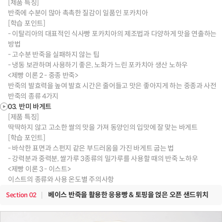
[제품 특징]
반죽에 수분이 많아 촉촉한 질감이 일품인 포카치아
[학습 포인트]
- 이탈리아의 대표적인 식사빵 포카치아의 제조법과 다양하게 맛을 연출하는
방법
- 고수분 반죽을 실패하지 않는 팁
- 냉동 보관하며 사용하기 좋은, 노화가 느린 포카치아 생산 노하우
<제빵 이론 2 - 중종 반죽>
반죽의 발효력을 높여 발효 시간은 줄어들고 맛은 좋아지게 하는 중종과 사전
반죽의 종류 4가지
03. 반미 바게트
[제품 특징]
딱딱하지 않고 고소한 쌀의 맛을 가져 동양인의 입맛에 잘 맞는 바게트
[학습 포인트]
- 바삭한 표면과 스펀지 같은 부드러움을 가진 바게트 굽는 법
- 강력분과 중력분, 쌀가루 3종류의 밀가루를 사용할 때의 반죽 노하우
<제빵 이론 3 - 이스트>
이스트의 종류와 사용 온도별 주의사항
베이스 반죽을 활용한 응용빵 & 토핑을 얹은 오픈 샌드위치
Section
02