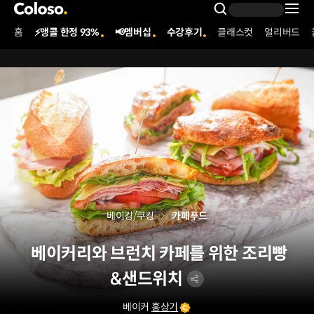
콜로소
Search Inpu
홈
⚡앵콜 한정 93%
📢멤버십
수강후기
클래스컷
얼리버드
Coloso Menu
베이킹/쿠킹
카페푸드
베이커리와 브런치 카페를 위한 조리빵
&샌드위치
베이커
홍상기