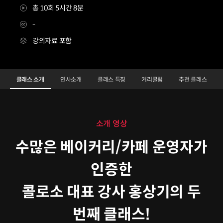
총 10회 5시간 8분
-
강의자료 포함
베이커 홍상기2
Configuration Information Shortcuts
Details
클래스 소개
연사소개
클래스 특징
커리큘럼
추천 클래스
클래스 소개
소개 영상
수많은 베이커리/카페 운영자가
인증한
콜로소 대표 강사 홍상기의 두
번째 클래스!