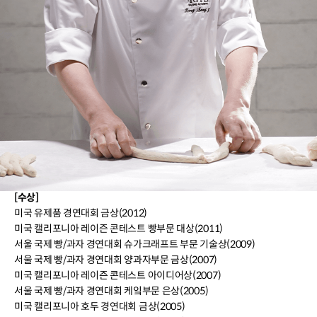
카페 드 하이몬드 실무 및 기술상무 역임(2000~2012)
프로방스 과자점 오너셰프(1995~1999)
외 다수 베이커리 근무(1987 ~)
이력 및 경력
(주)선인 기술개발 및 국내외 세미나(2018 ~)
(주)휴롬 제품개발 전문 셰프(2012~2014)
올리커 리큐르 데몬스터(2010~2015)
[수상]
미국 유제품 경연대회 금상(2012)
미국 캘리포니아 레이즌 콘테스트 빵부문 대상(2011)
서울 국제 빵/과자 경연대회 슈가크래프트 부문 기술상(2009)
서울 국제 빵/과자 경연대회 양과자부문 금상(2007)
미국 캘리포니아 레이즌 콘테스트 아이디어상(2007)
서울 국제 빵/과자 경연대회 케잌부문 은상(2005)
미국 캘리포니아 호두 경연대회 금상(2005)