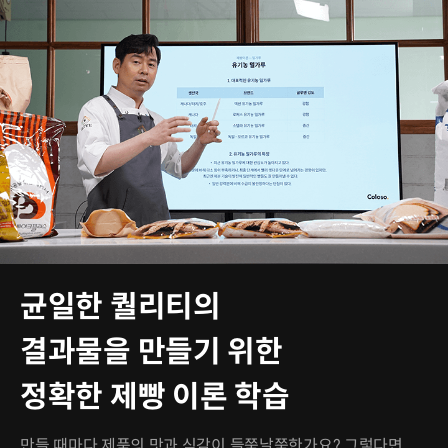
균일한 퀄리티의
결과물을 만들기 위한
정확한 제빵 이론 학습
만들 때마다 제품의 맛과 식감이 들쭉날쭉한가요? 그렇다면