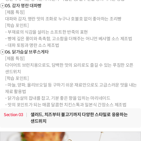
05. 감자 명란 대파빵
[제품 특징]
대파와 감자, 명란 맛의 조화로 누구나 호불호 없이 좋아하는 조리빵
[학습 포인트]
- 부재료의 식감을 살리는 소프트한 반죽의 표현
- 빵에 깊은 풍미와 촉촉함, 고소함을 더해주는 어니언 베샤멜 소스 제조법
- 대파 토핑과 명란 소스 제조법
06. 닭가슴살 브루스게타
[제품 특징]
다이어트 브런치용으로도, 담백한 맛의 요리로도 즐길 수 있는 푸짐한 오픈
샌드위치
[학습 포인트]
- 마늘, 양파, 올리브오일 등 구하기 쉬운 재료만으로도 고급스러운 맛을 내는
재료 활용법
- 닭가슴살의 잡내를 잡고, 기분 좋은 향을 입히는 마리네이드
- 맛의 포인트가 되는 매콤 달콤한 치킨스톡과 일본식 간장소스 제조법
샐러드, 치즈부터 불고기까지 다양한 스타일로 응용하는
Section
03
샌드위치