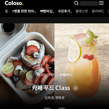
콜로소
Search Inpu
홈
⚡앵콜 한정 93%
📢멤버십
수강후기
클래스컷
얼리버드
Coloso Menu
베이킹/쿠킹
카페푸드
카페 푸드 Class
김희경, 편해경