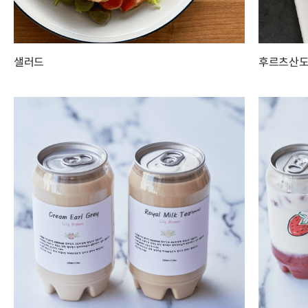
샐러드
후르츠산