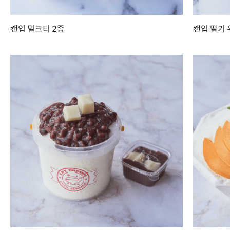
캔입 밀크티 2종
캔입 딸기 