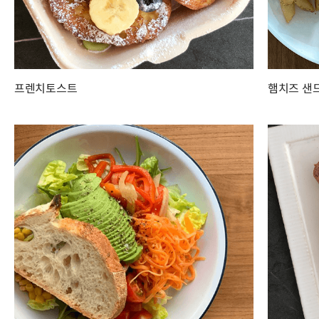
프렌치토스트
햄치즈 샌