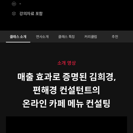
-
강의자료 포함
카페푸드
Configuration Information Shortcuts
Details
클래스 소개
연사소개
클래스 특징
커리큘럼
추천
클래스 소개
소개 영상
매출 효과로 증명된 김희경,
편해경 컨설턴트의
온라인 카페 메뉴 컨설팅