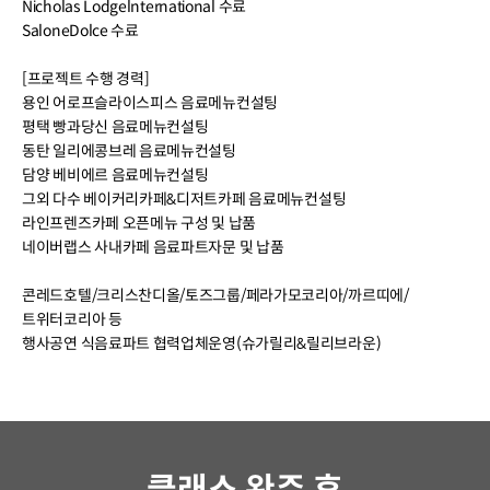
Nicholas Lodgelnternational 수료
SaloneDolce 수료
[프로젝트 수행 경력]
용인 어로프슬라이스피스 음료메뉴컨설팅
평택 빵과당신 음료메뉴컨설팅
동탄 일리에콩브레 음료메뉴컨설팅
담양 베비에르 음료메뉴컨설팅
그외 다수 베이커리카페&디저트카페 음료메뉴컨설팅
라인프렌즈카페 오픈메뉴 구성 및 납품
네이버랩스 사내카페 음료파트자문 및 납품
콘레드호텔/크리스찬디올/토즈그룹/페라가모코리아/까르띠에/
트위터코리아 등
행사공연 식음료파트 협력업체운영(슈가릴리&릴리브라운)
클래스 완주 후