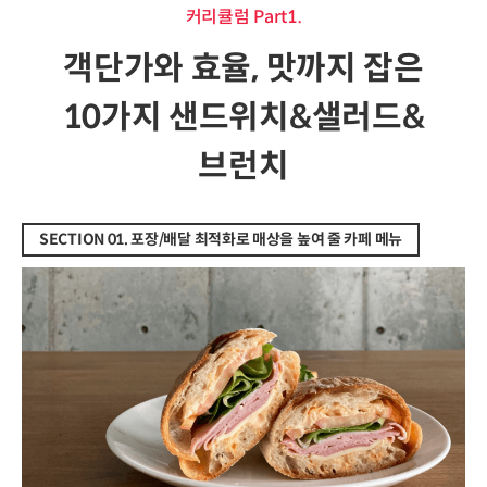
커리큘럼 Part1.
객단가와 효율, 맛까지 잡은
10가지 샌드위치&샐러드&
브런치
SECTION 01. 포장/배달 최적화로 매상을 높여 줄 카페 메뉴