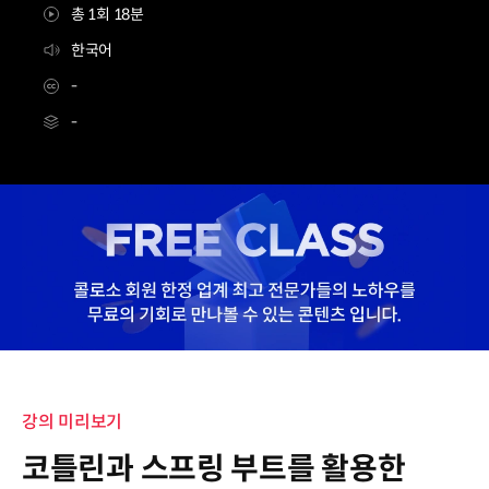
총 1회 18분
한국어
-
-
[무료특강] 프로그래머 박승규
Details
강의 미리보기
코틀린과 스프링 부트를 활용한