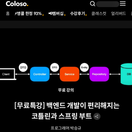
콜로소
Search Inpu
홈
⚡앵콜 한정 93%
📢멤버십
수강후기
클래스컷
얼리버드
Coloso Menu
무료 강의
[무료특강] 백엔드 개발이 편리해지는
코틀린과 스프링 부트
프로그래머 박승규