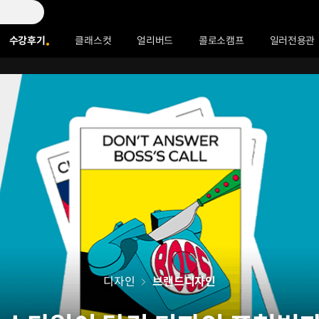
수강후기
클래스컷
얼리버드
콜로소캠프
일러전용관
디자인
브랜드디자인