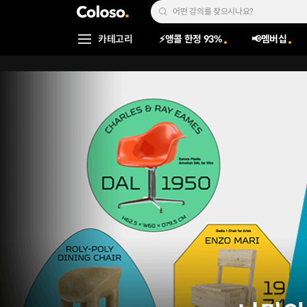
콜로소
Search Input
카테고리
⚡앵콜 한정 93%
📢멤버십
Coloso Menu