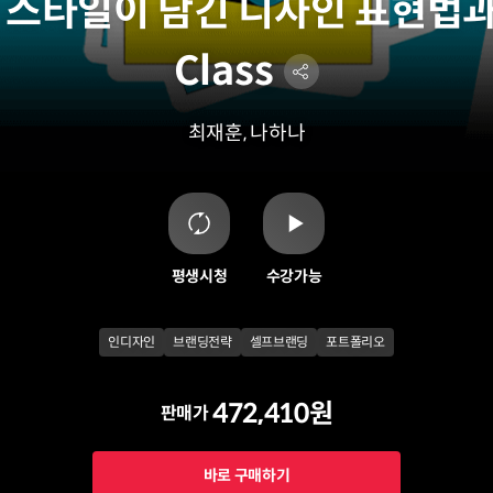
 스타일이 담긴 디자인 표현법
Class
최재훈, 나하나
평생시청
수강가능
인디자인
브랜딩전략
셀프브랜딩
포트폴리오
472,410원
판매가
바로 구매하기