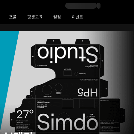
포폴
평생교육
웰컴
이벤트