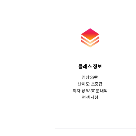
클래스 정보
영상 39편
난이도: 초중급
회차 당 약 30분 내외
평생 시청