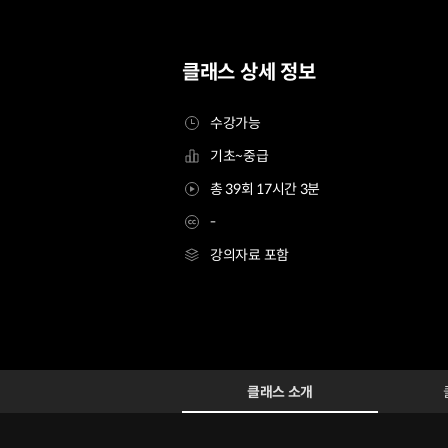
클래스 상세 정보
수강가능
기초~중급
총 39회 17시간 3분
-
강의자료 포함
나만의 스타일이 담긴 디자인 표현법과 브랜딩 Class
Configuration Information Shortcuts
Details
클래스 소개
클래스 소개