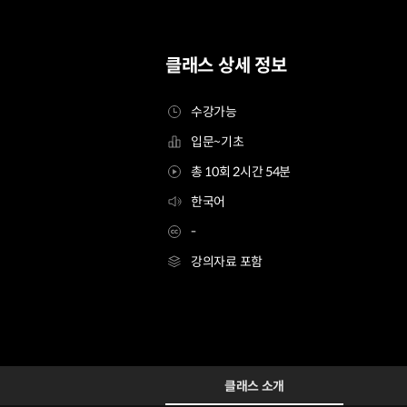
클래스 상세 정보
수강가능
입문~기초
총 10회 2시간 54분
한국어
-
강의자료 포함
파티셰 조은비
Configuration Information Shortcuts
Details
클래스 소개