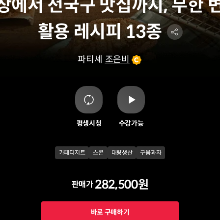
장에서 전국구 맛집까지, 무한 
활용 레시피 13종
파티셰
조은비
평생시청
수강가능
카페디저트
스콘
대량생산
구움과자
282,500원
판매가
바로 구매하기