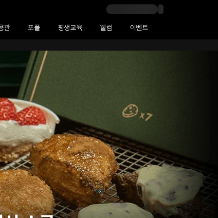
용관
포폴
평생교육
웰컴
이벤트