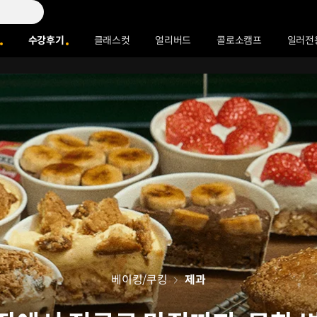
수강후기
클래스컷
얼리버드
콜로소캠프
일러전
베이킹/쿠킹
제과