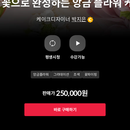
 꽃으로 완성하는 앙금 플라워 
케이크디자이너
박지은
평생시청
수강가능
앙금플라워
그라데이션
조색
꽃파이핑
250,000원
판매가
바로 구매하기