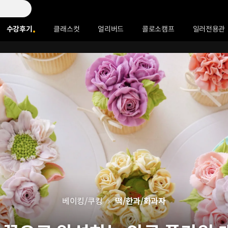
수강후기
클래스컷
얼리버드
콜로소캠프
일러전용관
베이킹/쿠킹
떡/한과/화과자