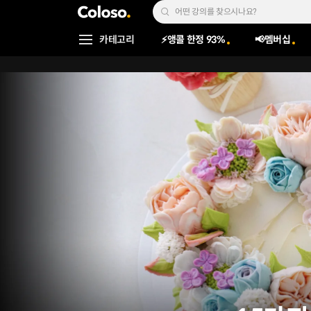
콜로소
Search Input
카테고리
⚡앵콜 한정 93%
📢멤버십
Coloso Menu