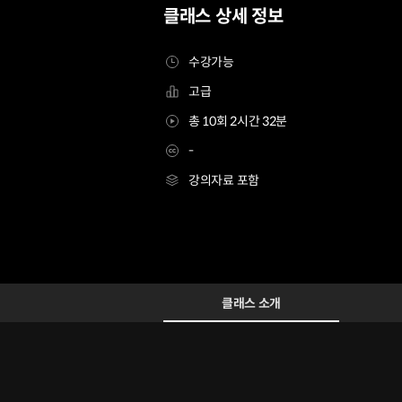
클래스 상세 정보
수강가능
고급
총 10회 2시간 32분
-
강의자료 포함
케이크디자이너 박지은
Configuration Information Shortcuts
Details
클래스 소개
클래스 소개