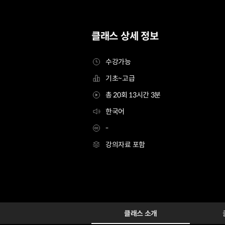
클래스 상세 정보
수강가능
기초~고급
총 20회 13시간 3분
한국어
-
강의자료 포함
[Signature] VFX아티스트 이기송9
Configuration Information Shortcuts
Details
클래스 소개