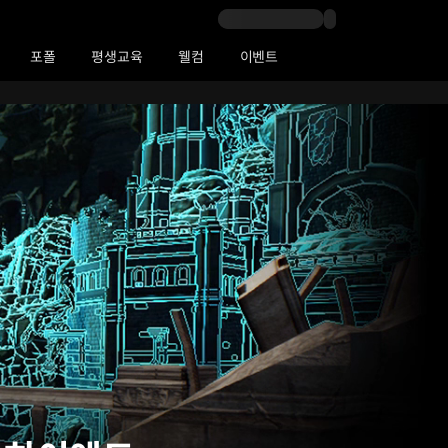
포폴
평생교육
웰컴
이벤트