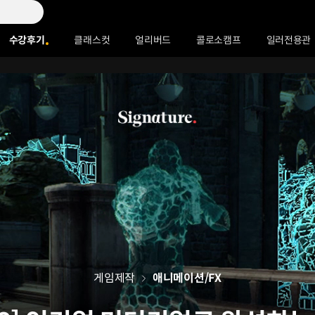
수강후기
클래스컷
얼리버드
콜로소캠프
일러전용관
게임제작
애니메이션/FX