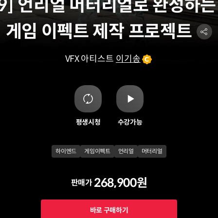
.09] 언리얼 머터리얼로 완성하
게임 이펙트 제작 프로젝트
VFX 아티스트
이기송
평생시청
수강가능
하이엔드
게임이펙트
언리얼
머터리얼
268,900원
판매가
바로 구매하기