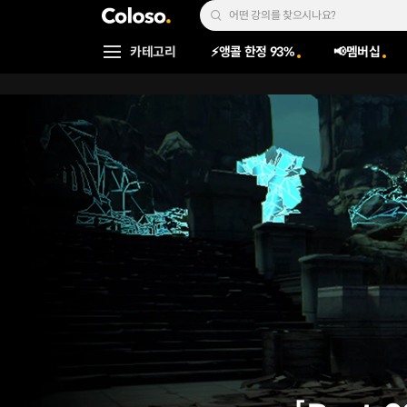
콜로소
Search Input
카테고리
⚡앵콜 한정 93%
📢멤버십
Coloso Menu