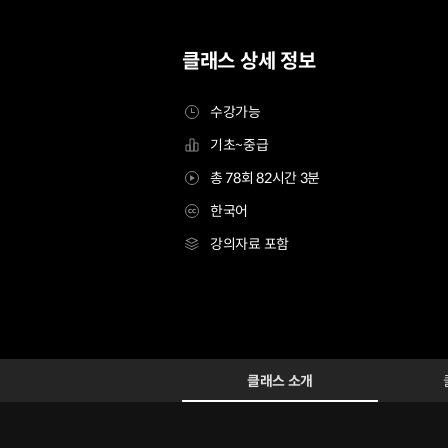
클래스 상세 정보
수강가능
기초~중급
총 78회 82시간 3분
한국어
강의자료 포함
배경 마스터 Class
Configuration Information Shortcuts
Details
클래스 소개
클래스 소개