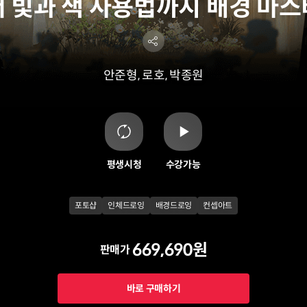
 빛과 색 사용법까지 배경 마스터 
안준형, 로호, 박종원
평생시청
수강가능
포토샵
인체드로잉
배경드로잉
컨셉아트
669,690원
판매가
바로 구매하기