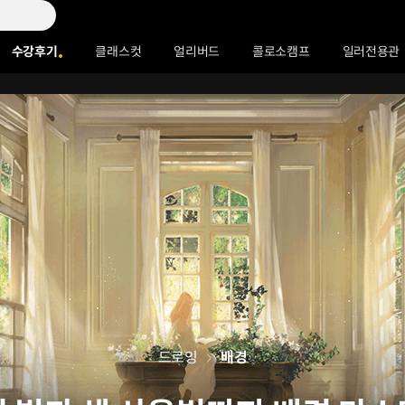
수강후기
클래스컷
얼리버드
콜로소캠프
일러전용관
드로잉
배경