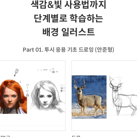
색감&빛 사용법까지
단계별로 학습하는
배경 일러스트
Part 01. 투시 응용 기초 드로잉 (안준형)