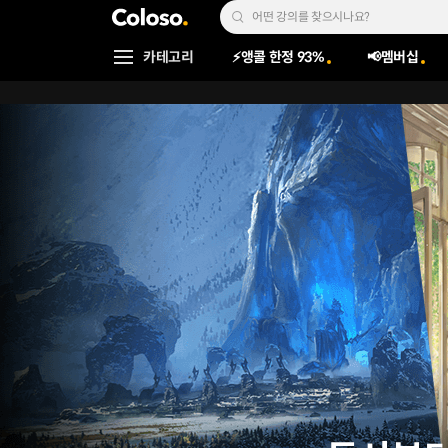
콜로소
Search Input
카테고리
⚡앵콜 한정 93%
📢멤버십
Coloso Menu