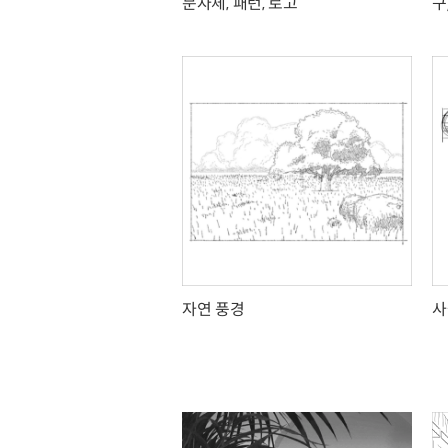
문자체, 패턴, 로고
구
자연 풍경
사