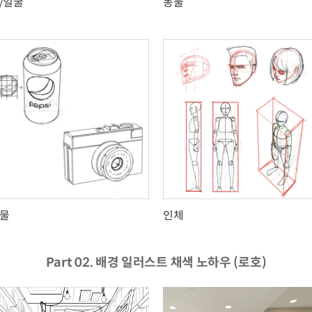
/얼굴
동물
물
인체
Part 02. 배경 일러스트 채색 노하우 (로호)