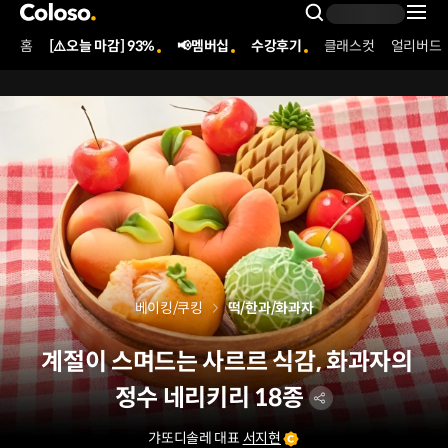
콜로소
Search Inpu
홈
[⚠️오늘 마감] 93%
📢멤버십
수강후기
클래스컷
얼리버드
Coloso Menu
베이킹/쿠킹
떡/한과/화과자
계절이 스며드는 사르르 식감, 화과자의
정수 네리키리 18종
갸또디솔레 대표
서지현