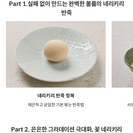
Part 1.실패 없이 만드는 완벽한 볼륨의 네리키리
반죽
네리키리 반죽 정복
매끈하고 균일한 기본 볶는 반죽법
샤
Part 2. 은은한 그라데이션 극대화, 꽃 네리키리