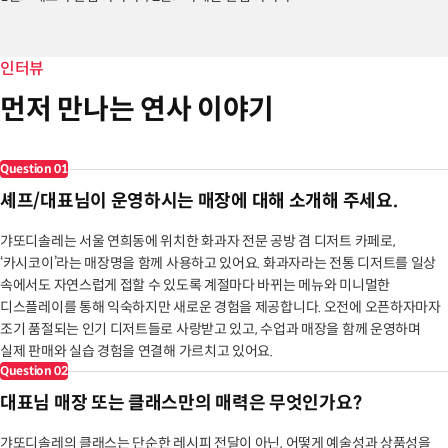
- 아모레퍼시픽, 교보문고, 예스 24, 신세계 아카데미 출강
- 한국외식과학고등학교 산학교류 협약 체결, 고명외식고등학교,
인터뷰
아현산업정보학교 출강
먼저 만나는 연사 이야기
- 싱가폴, 인도네시아, 홍콩 해외강의 출강
- mbc <생방송 오늘아침> 금손특집 출연
- jtbc <하우스> 퓨전양갱편 출연
Question
01
- kbs <대한민국 라이브> 화과자전문가로 출연
- kbs 2tv <빼고파> 화과자의 난 출연
셰프/대표님이 운영하시는 매장에 대해 소개해 주세요.
- 구찌 루이비통 폭스바겐 (주)효성그룹 등 vip catering 다식 제공 -
- 여의도 더현대, 신세계 강남, 갤러리아 압구정 백화점 팝업 진행
갸또디솔레는 서울 연희동에 위치한 화과자 전문 공방 겸 디저트 카페로,
‘카시코이’라는 매장명을 함께 사용하고 있어요. 화과자라는 전통 디저트를 일상
속에서도 자연스럽게 접할 수 있도록 계절마다 바뀌는 메뉴와 미니멀한
디스플레이를 통해 익숙하지만 새로운 경험을 제공합니다. 오전에 오픈하자마자
조기 품절되는 인기 디저트들로 사랑받고 있고, 수업과 매장을 함께 운영하며
실제 판매와 실습 경험을 연결해 가르치고 있어요.
Question
02
대표님 매장 또는 클래스만의 매력은 무엇인가요?
갸또디솔레의 클래스는 단순한 레시피 전달이 아닌, 어떻게 예술성과 상품성을