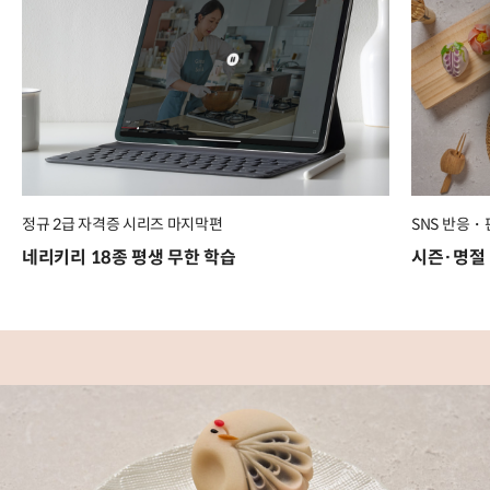
정규 2급 자격증 시리즈 마지막편
SNS 반응
네리키리 18종 평생 무한 학습
시즌·명절 