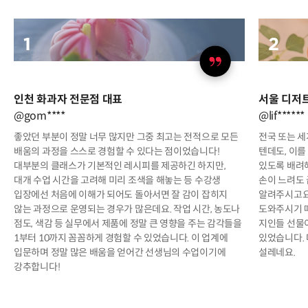
인천 화과자 전문점 대표
서울 디저
@gom****
@lif******
좋았던 부분이 정말 너무 많지만 그중 최고는 전적으로 모든
전국 또는 세
배움의 과정을 스스로 경험할 수 있다는 점이었습니다!
텐데도, 이를
대부분의 클래스가 기본적인 레시피를 제공하긴 하지만,
있도록 배려
대개 수업 시간을 고려해 미리 조색을 해놓는 등 수강생
손이 느려도
입장에선 처음에 이해가 되어도 돌아서면 잘 감이 잡히지
알려주시고요.
않는 과정으로 운영되는 경우가 많은데요. 작업 시간, 농도나
도와주시기 
점도, 색감 등 실무에서 제품에 정말 큰 영향을 주는 감각들을
지인들 선물
1부터 10까지 꼼꼼하게 경험할 수 있었습니다. 이 업계에
있었습니다. 
입문하며 정말 많은 배움을 얻어간 선생님의 수업이기에
설레네요.
강추합니다!