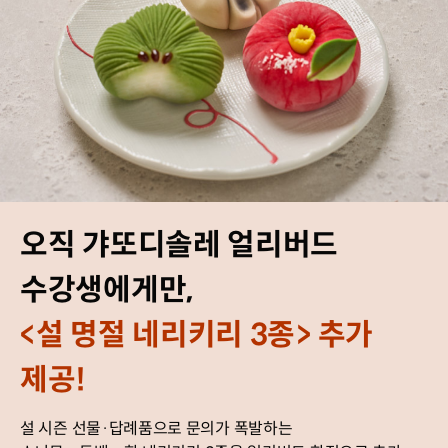
오직 갸또디솔레 얼리버드
수강생에게만,
<설 명절 네리키리 3종> 추가
제공!
설 시즌 선물·답례품으로 문의가 폭발하는