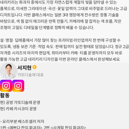
네리키리는 화과자 중에서도 가장 자연스럽게 계절의 빛을 담아낼 수 있는
품목으로, 미세한 그라데이션·곡선·꽃잎 압력이 그대로 비주얼로 드러나는 고급
디저트입니다. 이번 클래스에서는 일본 3대 명장에게 전수받은 정통 기술을
바탕으로, 색 뜸 없이 매끄러운 반죽 만들기, 카메라에 잘 잡히는 색 흐름, 작은
조형의 고밀도 디테일을 단계별로 정확히 배울 수 있습니다.
설·명절·답례품에서 가장 많이 찾는 프리미엄 라인업까지 한 번에 구성할 수
있도록, 냉동 보관 기준·작업 속도·판매 팁까지 실전 형태로 담았습니다. 정규 2급
자격증 시리즈의 마지막 편답게, 취미러부터 카페·티룸 운영자까지 모두 바로
활용 가능한 고급 네리키리 디자인을 이번 온라인 클래스에서 완성해보세요.
서지현
갸또디솔레 대표
활동
현) 공방 갸또디솔레 운영
현) 카페 카시코이 운영
- 요리부분 베스트셀러 저자
1편: <예쁘다 한입 화과자>, 2편: <사계절 한입 화과자>