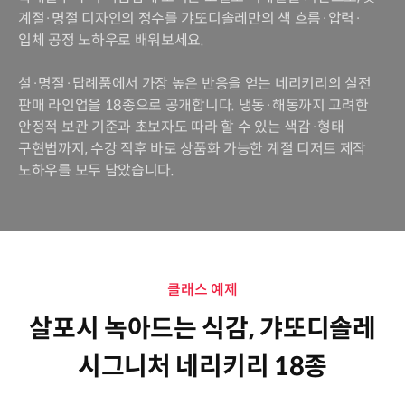
계절·명절 디자인의 정수를 갸또디솔레만의 색 흐름·압력·
입체 공정 노하우로 배워보세요.
설·명절·답례품에서 가장 높은 반응을 얻는 네리키리의 실전
판매 라인업을 18종으로 공개합니다. 냉동·해동까지 고려한
안정적 보관 기준과 초보자도 따라 할 수 있는 색감·형태
구현법까지, 수강 직후 바로 상품화 가능한 계절 디저트 제작
노하우를 모두 담았습니다.
클래스 예제
살포시 녹아드는 식감, 갸또디솔레
시그니처 네리키리 18종