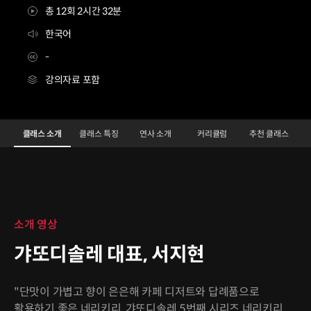
총 12회 2시간 32분
한국어
-
강의자료 포함
갸또디솔레대표 서지현5
Configuration Information Shortcuts
Details
클래스 소개
클래스 특징
연사 소개
커리큘럼
추천 클래스
클래스 소개
소개 영상
갸또디솔레 대표, 서지현
"단맛이 가볍고 향이 은은해 카페 디저트와 답례품으로
활용하기 좋은 네리키리, 갸또디솔레 5번째 시리즈 네리키리