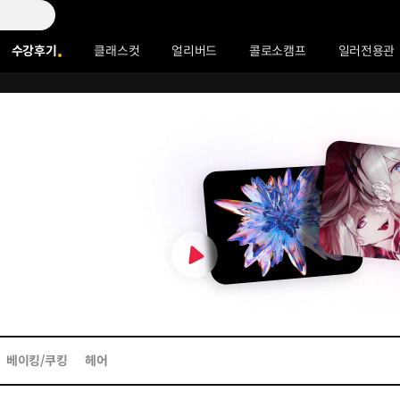
수강후기
클래스컷
얼리버드
콜로소캠프
일러전용관
베이킹/쿠킹
헤어