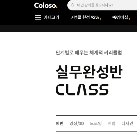
콜로소
Search Input
카테고리
⚡앵콜 한정 93%
📢멤버십
Coloso Menu
실무완성반_메인 페이지
Details
메인
영상/3D
드로잉
게임
디자인