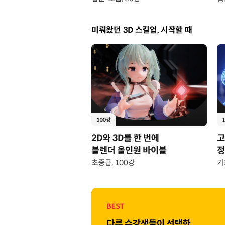
미뤄왔던 3D 스킬업, 시작할 때