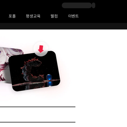
포폴
평생교육
웰컴
이벤트