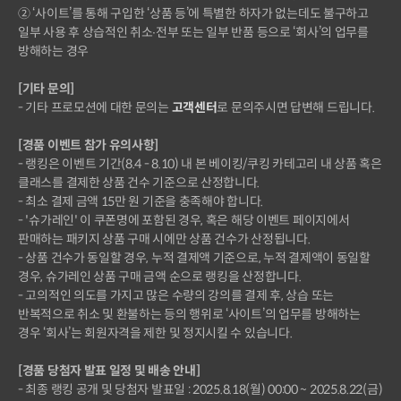
② ‘사이트’를 통해 구입한 ‘상품 등’에 특별한 하자가 없는데도 불구하고
일부 사용 후 상습적인 취소∙전부 또는 일부 반품 등으로 ‘회사’의 업무를
방해하는 경우
[기타 문의]
- 기타 프로모션에 대한 문의는
고객센터
로 문의주시면 답변해 드립니다.
[경품 이벤트 참가 유의사항]
- 랭킹은 이벤트 기간(8.4 - 8.10) 내 본 베이킹/쿠킹 카테고리 내 상품 혹은
클래스를 결제한 상품 건수 기준으로 산정합니다.
- 최소 결제 금액 15만 원 기준을 충족해야 합니다.
- '슈가레인' 이 쿠폰명에 포함된 경우, 혹은 해당 이벤트 페이지에서
판매하는 패키지 상품 구매 시에만 상품 건수가 산정됩니다.
- 상품 건수가 동일할 경우, 누적 결제액 기준으로, 누적 결제액이 동일할
경우, 슈가레인 상품 구매 금액 순으로 랭킹을 산정합니다.
- 고의적인 의도를 가지고 많은 수량의 강의를 결제 후, 상습 또는
반복적으로 취소 및 환불하는 등의 행위로 ‘사이트’의 업무를 방해하는
경우 ‘회사’는 회원자격을 제한 및 정지시킬 수 있습니다.
[경품 당첨자 발표 일정 및 배송 안내]
- 최종 랭킹 공개 및 당첨자 발표일 : 2025.8.18(월) 00:00 ~ 2025.8.22(금)