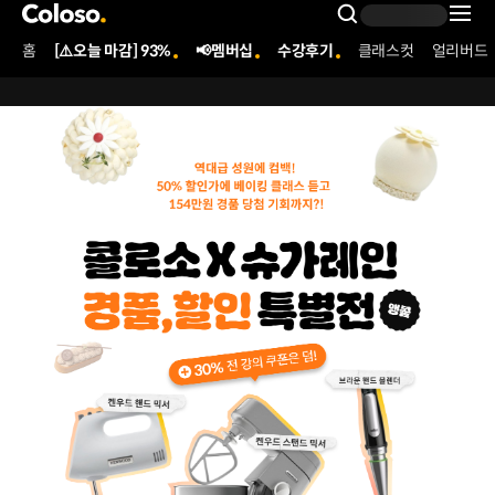
콜로소
Search Inpu
홈
[⚠️오늘 마감] 93%
📢멤버십
수강후기
클래스컷
얼리버드
Coloso Menu
[KR] 250725_콜로소X슈가레인 특별전-앵콜
Details